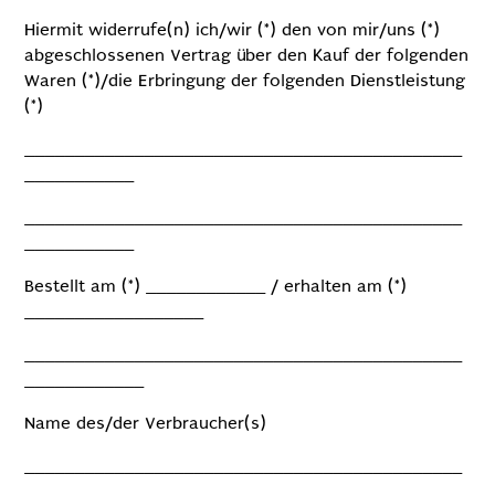
Hiermit widerrufe(n) ich/wir (*) den von mir/uns (*)
abgeschlossenen Vertrag über den Kauf der folgenden
Waren (*)/die Erbringung der folgenden Dienstleistung
(*)
____________________________________________
___________
____________________________________________
___________
Bestellt am (*) ____________ / erhalten am (*)
__________________
____________________________________________
____________
Name des/der Verbraucher(s)
____________________________________________
____________